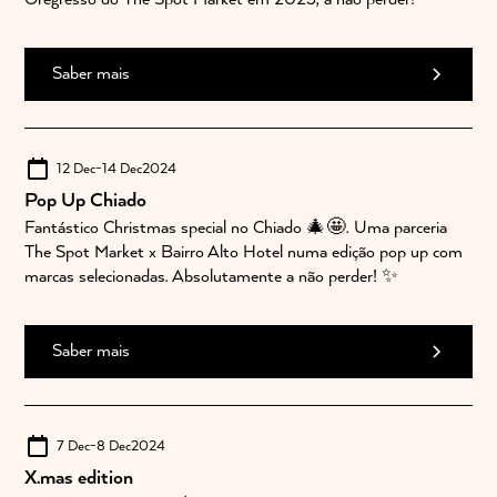
Saber mais
12 Dec
-
14 Dec
2024
Pop Up Chiado
Fantástico Christmas special no Chiado 🎄🤩. Uma parceria
The Spot Market x Bairro Alto Hotel numa edição pop up com
marcas selecionadas. Absolutamente a não perder! ✨
Saber mais
7 Dec
-
8 Dec
2024
X.mas edition