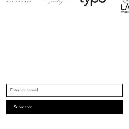
Subscrever newsletter
Subscreva e saiba em primeira mão todas as novidades THE SPOT
MARKET e o calendário dos mercados
Ao subscrever, está a aceitar os nossos
Termos e Condições
.