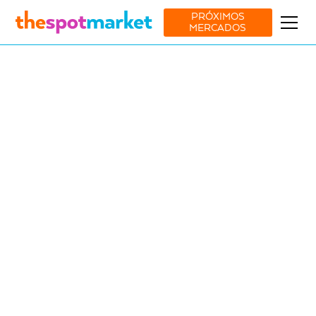
PRÓXIMOS
MERCADOS
SAVE THE DATE
Próximos mercados
Saiba tudo sobre os eventos The Spot Market e conheça todas as
marcas presentes.