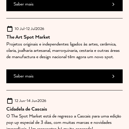
Saber mais
10 Jul
-
12 Jul
2026
The Art Spot Market
Projetos originais e independentes ligados às artes, cerâmica,
olaria, joalharia artesanal, marroquinaria, cestaria e outras áreas
de manufactura e design nacional têm agora um novo spot.
Saber mais
12 Jun
-
14 Jun
2026
Cidadela de Cascais
O The Spot Market está de regresso a Cascais para uma edição
pop up especial de 3 dias, com muitas marcas e novidades
imperdíveis. Um reencontro há muito esperado!