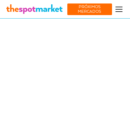
PRÓXIMOS
MERCADOS
Ver todos os mercados
Moda
Lifestyle
11 Apr
-
12 Apr
Jardim das Amoreiras