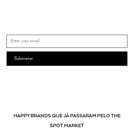
Subscrever newsletter
Subscreva e saiba em primeira mão todas as novidades THE SPOT
MARKET e o calendário dos mercados
Ao subscrever, está a aceitar os nossos
Termos e Condições
.
HAPPY BRANDS
QUE JÁ PASSARAM PELO THE
SPOT MARKET