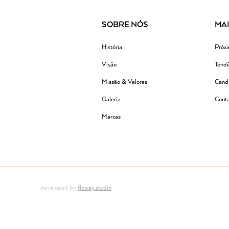
SOBRE NÓS
MA
História
Próx
Visão
Tendê
Missão & Valores
Candi
Galeria
Conta
Marcas
developed by
floway.studio