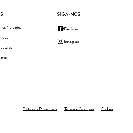
IS
SIGA-NOS
imos Mercados
Facebook
ncias
Instagram
daturas
ctos
Política de Privacidade
Termos e Condições
Cookies