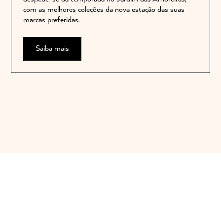
com as melhores coleções da nova estação das suas
marcas preferidas.
Saiba mais
Subscrever newsletter
Subscreva e saiba em primeira mão todas as novidades THE SPOT