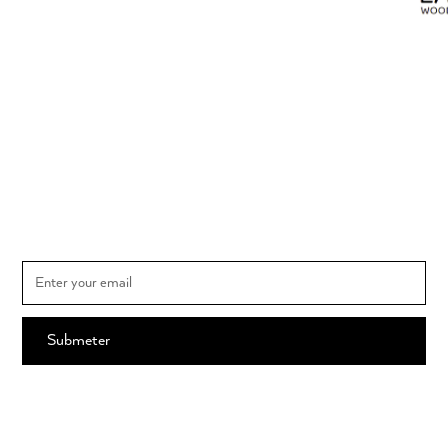
Subscrever newsletter
Subscreva e saiba em primeira mão todas as novidades THE SPOT
MARKET e o calendário dos mercados
Ao subscrever, está a aceitar os nossos
Termos e Condições
.