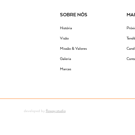
SOBRE NÓS
MA
História
Próx
Visão
Tendê
Missão & Valores
Candi
Galeria
Conta
Marcas
developed by
floway.studio