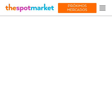
PRÓXIMOS
MERCADOS
Ver todos os mercados
Moda
Acessórios
Decor
9 Aug
-
10 Aug
Salburger, Carvalhal