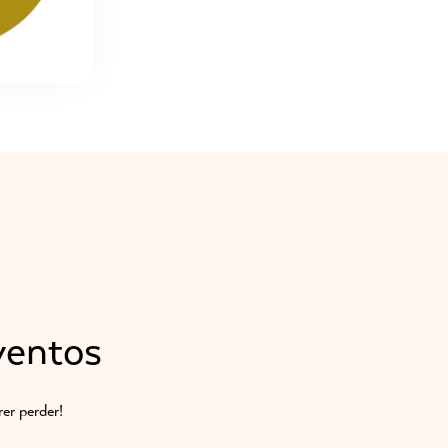
ventos
er perder!