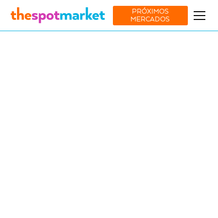
PRÓXIMOS
MERCADOS
Ver todos os mercados
Moda
Lifestyle
Food & Drink
6 Jun
-
7 Jun
Jardim das Amoreiras