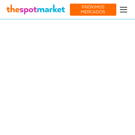
PRÓXIMOS
MERCADOS
Ver todos os mercados
Decor
Moda
Food & Drink
Pets
11 Jan
-
11 Jan
ESPAÇO AMOREIRAS, LISBOA