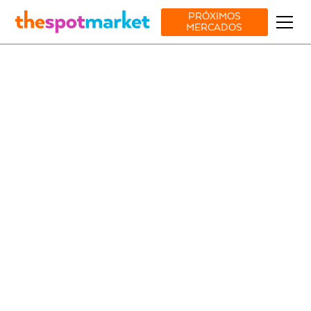
PRÓXIMOS
MERCADOS
Ver todos os mercados
Moda
Lifestyle
Food & Drink
6 Jun
-
7 Jun
Jardim das Amoreiras