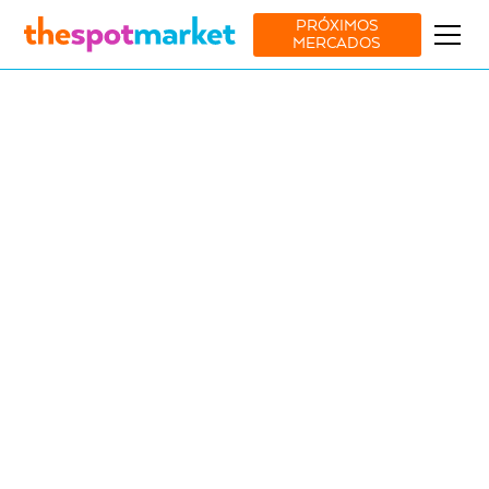
PRÓXIMOS
MERCADOS
Ver todos os mercados
Arte
Artesanato
Ofícios
10 Jul
-
12 Jul
Salburger, Carvalhal