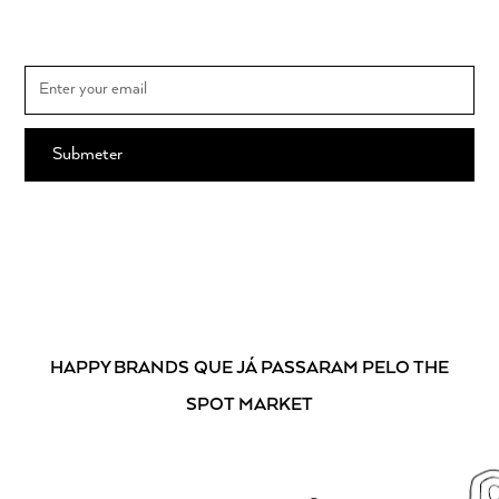
Subscreva e saiba em primeira mão todas as novidades THE SPOT
MARKET e o calendário dos mercados
Ao subscrever, está a aceitar os nossos
Termos e Condições
.
HAPPY BRANDS
QUE JÁ PASSARAM PELO THE
SPOT MARKET