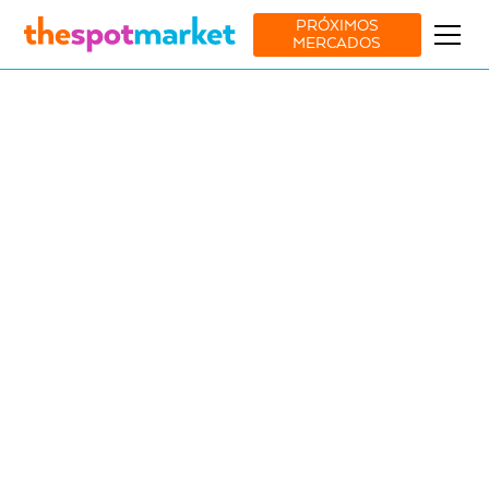
PRÓXIMOS
MERCADOS
Ver todos os mercados
Moda
Lifestyle
7 Aug
-
9 Aug
Salburger, Carvalhal